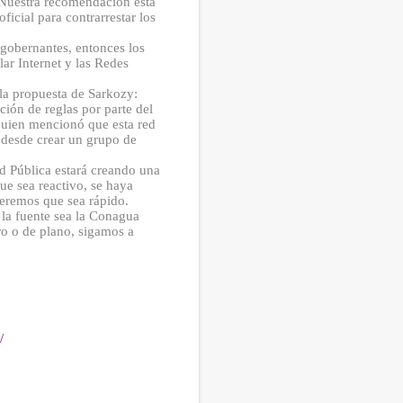
. Nuestra recomendación esta
icial para contrarrestar los
 gobernantes, entonces los
ar Internet y las Redes
la propuesta de Sarkozy:
ción de reglas por parte del
quien mencionó que esta red
 “desde crear un grupo de
ad Pública estará creando una
e sea reactivo, se haya
peremos que sea rápido.
 la fuente sea la Conagua
o o de plano, sigamos a
/