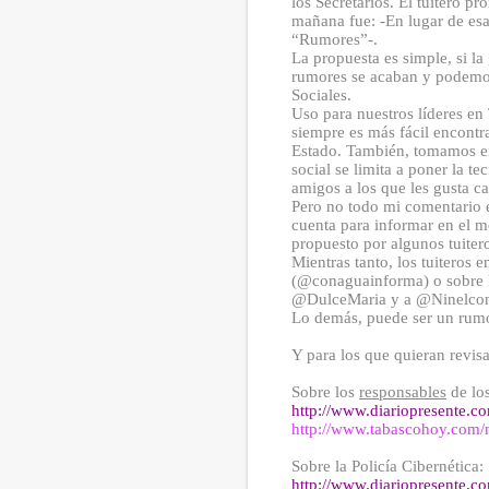
los Secretarios. El tuitero 
mañana fue: -En lugar de esa
“Rumores”-.
La propuesta es simple, si l
rumores se acaban y podemos o
Sociales.
Uso para nuestros líderes e
siempre es más fácil encontr
Estado. También, tomamos en
social se limita a poner la t
amigos a los que les gusta c
Pero no todo mi comentario e
cuenta para informar en el 
propuesto por algunos tuiter
Mientras tanto, los tuiteros
(@conaguainforma) o sobre l
@DulceMaria y a @Ninelcond
Lo demás, puede ser un rumo
Y para los que quieran revisa
Sobre los
responsables
de lo
http://www.diariopresente.co
http://www.tabascohoy.com
Sobre la Policía Cibernética:
http://www.diariopresente.co