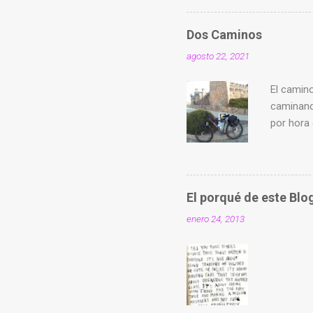
Dos Caminos
agosto 22, 2021
El camino
caminand
por hora 
Hice un p
encierra
cumpleañ
El porqué de este Blo
enero 24, 2013