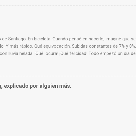
 de Santiago. En bicicleta. Cuando pensé en hacerlo, imaginé que ser
o. Y más rápido. Qué equivocación. Subidas constantes de 7% y 8%.
con lluvia helada. ¡Qué locura! ¡Qué felicidad! Todo empezó un día d
lan de 12 meses y por primera vez, lo seguí al pie de la letra. Y cuan
n. Desoyendo consejos, decidí posponerlo otros 12 meses y aprovec
os 50.
g, explicado por alguien más.