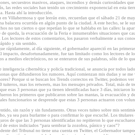
ones, secuestros masivos, ataques, incendios y demás curiosidades que
s, las redes sociales han tenido un crecimiento exponencial en esta tierr
da. Hasta ahí la introducción.
n en Villahermosa y que leerán esto, recuerdan que el sábado 21 de may
una balacera ocurrida en algún punto de la ciudad. A este hecho, se le s
os no tan ciertos o que repetían lo que se hablaba en las calles: la apa
 de queda, la evacuación de la Feria e innumerables situaciones que c
l. Los lectores de estos comentarios, los pasaron verbalmente a sus cono
ápido y sin sentido.
ue rápidamente, al día siguiente, el gobernador apareció en las primera
l impacto, desafortunadamente, fue tan limitado como los lectores de lo
os a medios electrónicos, no se enteraron de sus palabras, sólo de lo q
e inteligencia cibernética y policía tradicional, se anuncia por todos la
personas que difundieron los rumores. Aquí comienzan mis dudas y se me v
ores? Porque si se buscan los Trends correctos en Twitter, podemos ver
 tuiteros, mas los retweets, mas los mensajes privados. Total, más de tr
s que esas 3 personas que ya tienen identificadas hace 3 días, iniciaron
fueron los primeros que publicaron sobre las mantas, la evacuación y de
pales funcionarios se desprende que estas 3 personas actuaron con volun
sentido, sin razón y sin fundamento. Otras veces tuiteo sobre mis sentimi
ho, ya sea para burlarme o para confirmar lo que escuché. Los titulares 
uros de que las 3 personas identificadas no repitieron lo que escucharon
l de estos indiciados “para sembrar la zozobra, pánico y caos”?
dente del Tribunal no tiene una cuenta en Twitter, el Gobernador tampo