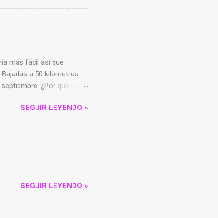
ía más fácil así que
 Bajadas a 50 kilómetros
e septiembre. ¿Por qué no?
do estaba listo, nos
SEGUIR LEYENDO »
har el Xacobeo y mi
SEGUIR LEYENDO »