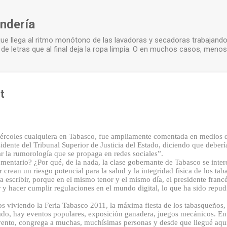
Ir al contenido principal
ndería
 que llega al ritmo monótono de las lavadoras y secadoras trabajand
 de letras que al final deja la ropa limpia. O en muchos casos, menos
t
ércoles cualquiera en Tabasco, fue ampliamente comentada en medios di
esidente del Tribunal Superior de Justicia del Estado, diciendo que deberí
ar la rumorología que se propaga en redes sociales”.
mentario? ¿Por qué, de la nada, la clase gobernante de Tabasco se intere
crean un riesgo potencial para la salud y la integridad física de los ta
a escribir, porque en el mismo tenor y el mismo día, el presidente franc
ar y hacer cumplir regulaciones en el mundo digital, lo que ha sido rep
s viviendo la Feria Tabasco 2011, la máxima fiesta de los tabasqueños
tado, hay eventos populares, exposición ganadera, juegos mecánicos. E
vento, congrega a muchas, muchísimas personas y desde que llegué aquí