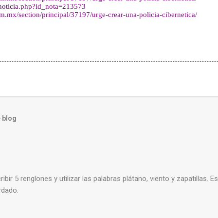
noticia.php?id_nota=213573
m.mx/section/principal/37197/urge-crear-una-policia-cibernetica/
 blog
ribir 5 renglones y utilizar las palabras plátano, viento y zapatillas. E
rdado.