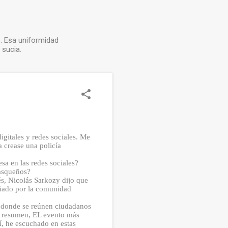
o. Esa uniformidad
 sucia.
gitales y redes sociales. Me
a crease una policía
sa en las redes sociales?
basqueños?
és, Nicolás Sarkozy dijo que
udiado por la comunidad
, donde se reúnen ciudadanos
n resumen, EL evento más
, he escuchado en estas