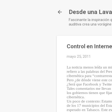
Desde una Lava
Fascinante la inspiración
auditiva crea una vorágine
Control en Interne
mayo 25, 2011
La noticia menos leída un mi
refiero a las palabras del Pr
cibernética para “contrarrest
Pero ¿de dónde viene este co
¿Será que Facebook y Twitter 
Tales comentarios me llevan 
los gobiernos tienen que fij
cibernética.
Un poco de contexto: Estamo
de los 17 municipios del Es
esperado en Tabasco. Este e