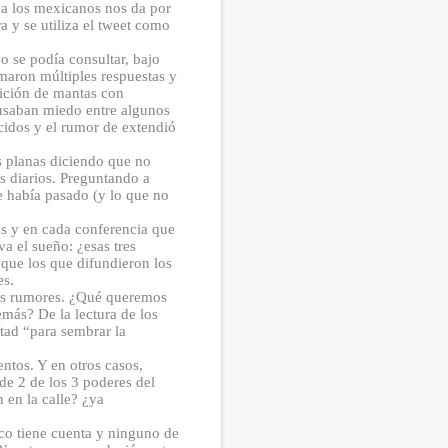
 a los mexicanos nos da por
a y se utiliza el tweet como
o se podía consultar, bajo
umaron múltiples respuestas y
rición de mantas con
ausaban miedo entre algunos
cidos y el rumor de extendió
s planas diciendo que no
s diarios. Preguntando a
ue había pasado (y lo que no
dos y en cada conferencia que
a el sueño: ¿esas tres
 que los que difundieron los
es.
 los rumores. ¿Qué queremos
más? De la lectura de los
tad “para sembrar la
entos. Y en otros casos,
de 2 de los 3 poderes del
 en la calle? ¿ya
co tiene cuenta y ninguno de