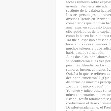
fechas rumores sobre explosi
inventar. Pero este año ademá
sustituto de la palabra habla
Los tres personajes que vive
diversos Trends en Twitter, 
comentarios que incluían hech
amenazas, un supuesto toque
ciberpobladores de la capita
como lo hacen los rumores: r
Tal fue el espasmo causado q
hiciéramos caso a rumores. E
muchos tuiteros y otros adict
había pasado) el sábado.
A los dos días, con labores d
se identificaron a las tres 
personas difundieron los rum
rumores fueron, al menos 120
Quizá a lo que se refieren e
decir con “iniciaron”? ¿Que 
discursos de nuestros princi
zozobra, pánico y caos”.
Yo tuiteo y tuiteo cosas sin 
tuiteo comentarios que escuc
Estado, ¿están totalmente seg
confirmaron el deseo crimina
Desafortunadamente, el Presi