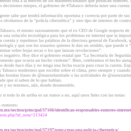
promedio está a la merced de los malintencionados que publican rumores
s decisiones miopes, el gobierno de #Tabasco debería tener una cuenta of
a gente sabe que tendrá información oportuna y correcta por parte de sus
lvidarnos de la “policía cibernética” y otro tipo de intentos de control
n Tabasco, el mismo razonamiento que el ex CEO de Google respecto de 
ar una solución tecnológica para los problemas en internet que la imposi
 cuenta y repetimos las palabras de la directora general de Facebook, 
ecnología y que son los usuarios quienes le dan un sentido, que puede ir
aminar sobre hojas secas o los que lanzan revoluciones”.
s negativo. Hoy dice el gobierno estatal que "La Secretaría de Segurid
momento que ocurra un hecho violento". Bien, celebramos el hecho aunqu
os desde hace días y no tenga una fecha exacta para crear la cuenta. Es
 en Tabasco tendremos que escribir sobre el clima, pero siempre y cuando
as bonitas frases de @manuelandrade o las actividades de @nunezartur
e que sí saben de lo que hablan.
r y no tenemos, aún, donde desmentirlo.
r si todo lo de arriba es un rumor a no, aquí unos links con las notas:
s rumores:
m.mx/section/principal/37166/identifican-responsables-rumores-internet
/nota.php?id_nota=213424
m.mx/section/principal/37197/urge-crear-una-policia-cibernetica/